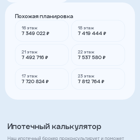
Похожая планировка
Телефон
16 этаж
18 этаж
7 349 022 ₽
7 419 444 ₽
Я
согласен
на
21 этаж
22 этаж
обработку
7 492 716 ₽
7 537 580 ₽
персональных
данных
и
17 этаж
23 этаж
с
7 720 824 ₽
7 812 764 ₽
условиями
политики
конфиденциальности
тправить
Ипотечный калькулятор
Наш ипотечный брокер проконсультирует и поможет