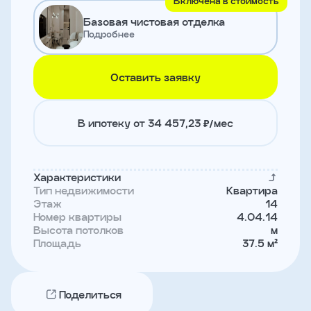
Включена в стоимость
и
Базовая чистовая отделка
с
условиями
Подробнее
политики
конфиденциальности
Оставить заявку
тправить
В ипотеку от 34 457,23 ₽/мес
Записаться
на
встречу
Характеристики
Тип недвижимости
Квартира
Этаж
14
Номер квартиры
4.04.14
Высота потолков
м
Площадь
37.5 м²
Поделиться
Имя