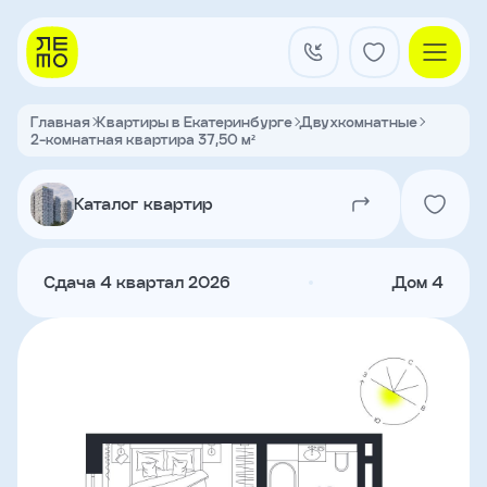
Заказать
звонок
Главная
Квартиры в Екатеринбурге
Двухкомнатные
2-комнатная квартира 37,50 м²
Квартал на Титова
Имя
Каталог квартир
Квартиры
Телефон
Сдача 4 квартал 2026
Дом 4
Я
согласен
Кладовые
на
обработку
персональных
данных
и
с
О застройщике
условиями
Акции и новости
политики
Агентам
конфиденциальности