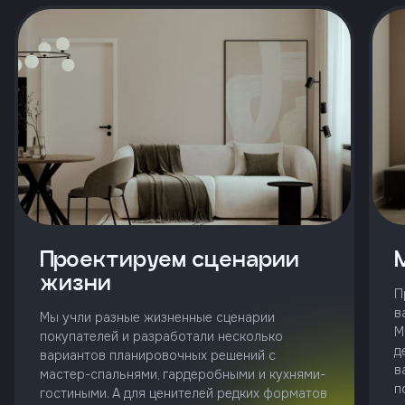
и
с
условиями
политики
конфиденциальности
тправить
Позвонить
+7 (343)
253-71-10
Проектируем сценарии
жизни
Заказать
П
звонок
в
Мы учли разные жизненные сценарии
М
покупателей и разработали несколько
д
вариантов планировочных решений с
в
мастер-спальнями, гардеробными и кухнями-
п
гостиными. А для ценителей редких форматов