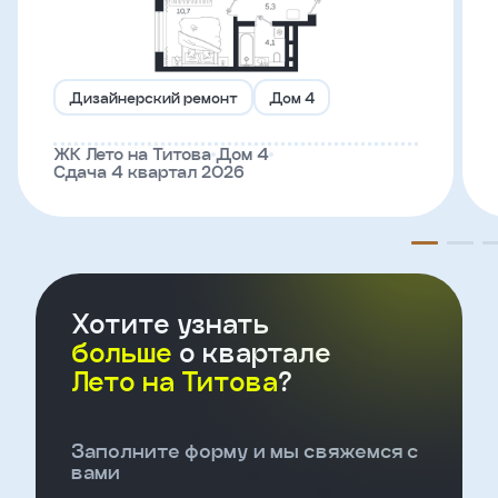
Телефон
Дизайнерский ремонт
Дом 4
Введите название агенства
ЖК Лето на Титова
Дом 4
Сдача 4 квартал 2026
Я
согласен
на
обработку
персональных
данных
Хотите узнать
и
с
больше
о квартале
условиями
Лето на Титова
?
политики
конфиденциальности
Заполните форму и мы свяжемся с
тправить
вами