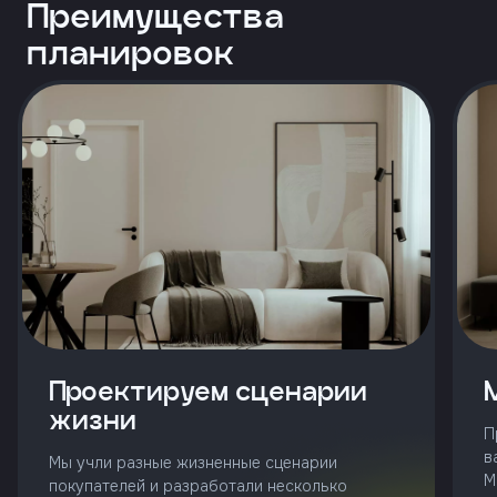
и
Преимущества
с
условиями
планировок
политики
конфиденциальности
тправить
Позвонить
+7 (343)
253-71-10
Заказать
звонок
Проектируем сценарии
жизни
П
в
Мы учли разные жизненные сценарии
М
покупателей и разработали несколько