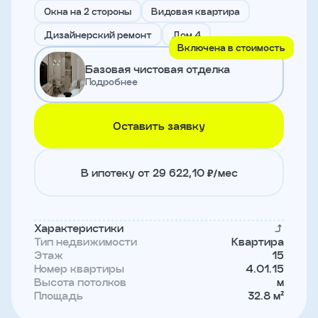
и
Окна на 2 стороны
Видовая квартира
с
условиями
Дизайнерский ремонт
Дом 4
политики
Включена в стоимость
конфиденциальности
Базовая чистовая отделка
Подробнее
тправить
Оставить заявку
Записаться
на
встречу
В ипотеку от 29 622,10 ₽/мес
Характеристики
Тип недвижимости
Квартира
Этаж
15
Номер квартиры
4.01.15
Высота потолков
м
Площадь
32.8 м²
Имя