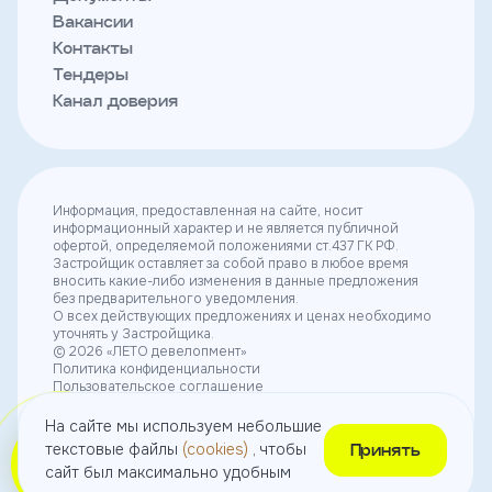
Вакансии
Контакты
Тендеры
Канал доверия
Информация, предоставленная на сайте, носит
информационный характер и не является публичной
офертой, определяемой положениями ст.437 ГК РФ.
Застройщик оставляет за собой право в любое время
вносить какие-либо изменения в данные предложения
без предварительного уведомления.
О всех действующих предложениях и ценах необходимо
уточнять у Застройщика.
© 2026 «ЛЕТО девелопмент»
Политика конфиденциальности
Пользовательское соглашение
Согласие на получение рекламы
Согласие на использование небольших текстовых
На сайте мы используем небольшие
файлов (cookies)
текстовые файлы
(cookies)
, чтобы
Принять
сайт был максимально удобным
Выбрать
квартиру