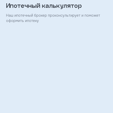
Ипотечный калькулятор
Заявка
отправлена
Наш ипотечный брокер проконсультирует и поможет
оформить ипотеку
Скоро
с
вами
свяжется
наш
менеджер
и
ответит
на
ваши
вопросы