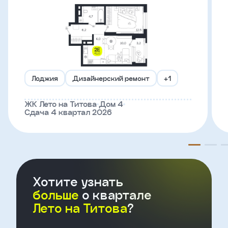
Телефон
Введите название агенства
Лоджия
Дизайнерский ремонт
+1
Я
согласен
ЖК Лето на Титова
Дом 4
на
Сдача 4 квартал 2026
обработку
персональных
данных
и
с
условиями
политики
Хотите узнать
конфиденциальности
больше
о квартале
Лето на Титова
?
тправить