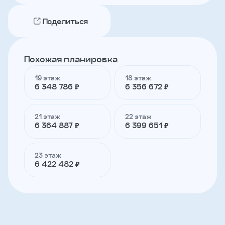
Поделиться
Телефон
Похожая планировка
Я
согласен
19 этаж
18 этаж
на
6 348 786 ₽
6 356 672 ₽
обработку
персональных
данных
и
21 этаж
22 этаж
с
6 364 887 ₽
6 399 651 ₽
условиями
политики
конфиденциальности
23 этаж
6 422 482 ₽
тправить