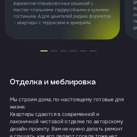
д
вариантов планировочных решений с
в
мастер-спальнями, гардеробными и кухнями-
п
гостиными. А для ценителей редких форматов
п
– квартиры с террасами и эркерами.
д
Отделка и меблировка
Мы строим дома, по-настоящему готовые для
жизни.
Квартиры сдаются в современной и
лаконичной чистовой отделке по авторскому
дизайн-проекту. Вам не нужно делать ремонт
и слушать, как его делают соседи тоже нет