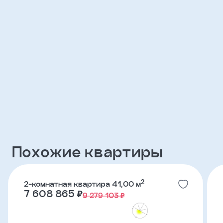
Клиент
ФИО
Телефон
Добавить
участника
Агент
Похожие квартиры
Фамилия
2
2-комнатная квартира 41,00 м
7 608 865 ₽
9 279 103 ₽
Имя