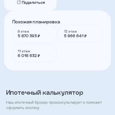
Поделиться
Телефон
Похожая планировка
6 этаж
12 этаж
Я
5 870 393 ₽
5 966 641 ₽
согласен
на
обработку
персональных
11 этаж
данных
6 016 632 ₽
и
с
условиями
политики
конфиденциальности
Ипотечный калькулятор
тправить
Наш ипотечный брокер проконсультирует и поможет
оформить ипотеку