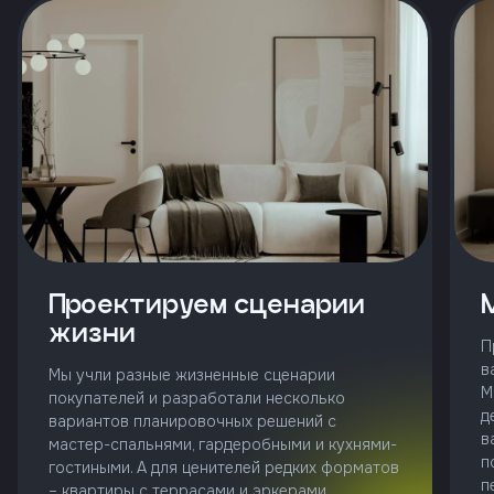
и
с
условиями
политики
конфиденциальности
тправить
Позвонить
+7 (343)
Проектируем сценарии
253-71-10
жизни
П
Заказать
в
звонок
Мы учли разные жизненные сценарии
М
покупателей и разработали несколько
д
вариантов планировочных решений с
в
мастер-спальнями, гардеробными и кухнями-
п
гостиными. А для ценителей редких форматов
п
– квартиры с террасами и эркерами.