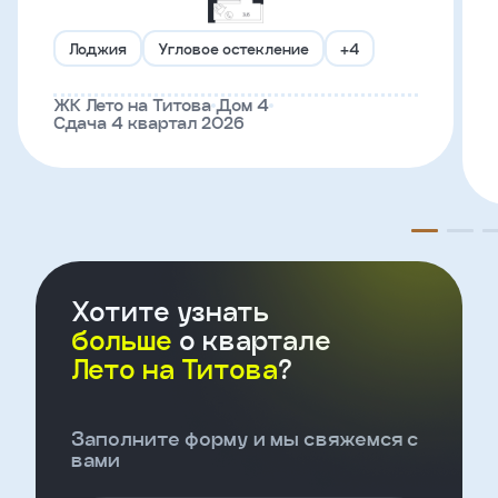
Лоджия
Угловое остекление
+4
Телефон
ЖК Лето на Титова
Дом 4
Сдача 4 квартал 2026
Введите название агенства
Я
согласен
на
обработку
персональных
данных
Хотите узнать
и
больше
о квартале
с
условиями
Лето на Титова
?
политики
конфиденциальности
Заполните форму и мы свяжемся с
вами
тправить