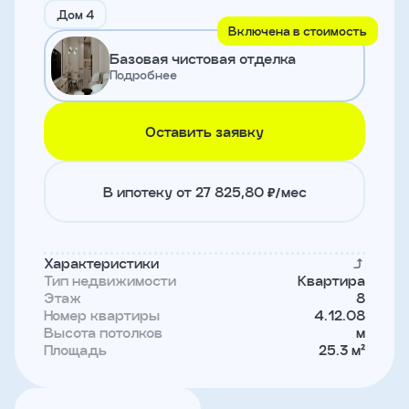
и
Дом 4
с
Включена в стоимость
условиями
Базовая чистовая отделка
политики
конфиденциальности
Подробнее
Оставить заявку
тправить
Записаться
В ипотеку от 27 825,80 ₽/мес
на
встречу
Характеристики
Тип недвижимости
Квартира
Этаж
8
Номер квартиры
4.12.08
Высота потолков
м
Площадь
25.3 м²
Имя