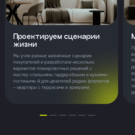
Клиент
ФИО
Проектируем сценарии
жизни
П
Телефон
в
Мы учли разные жизненные сценарии
М
покупателей и разработали несколько
Добавить
д
вариантов планировочных решений с
участника
в
мастер-спальнями, гардеробными и кухнями-
п
гостиными. А для ценителей редких форматов
п
– квартиры с террасами и эркерами.
Агент
д
Фамилия
Имя