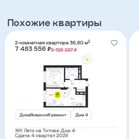
Похожие квартиры
Телефон
Я
2
2-комнатная квартира 36,80 м
согласен
7 483 556 ₽
9 126 287 ₽
на
обработку
персональных
данных
и
с
условиями
политики
конфиденциальности
тправить
Дизайнерский ремонт
Дом 4
ЖК Лето на Титова
Дом 4
Сдача 4 квартал 2026