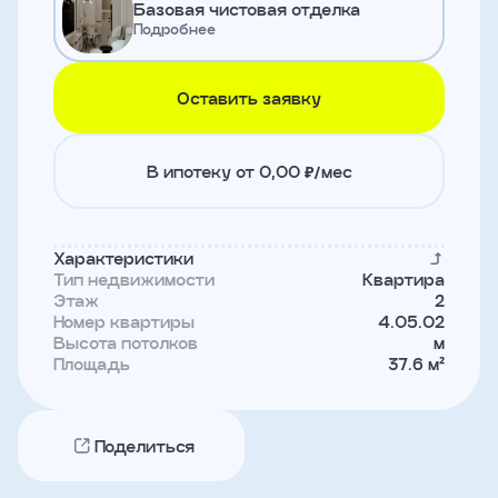
Базовая чистовая отделка
и
Подробнее
с
условиями
политики
конфиденциальности
Оставить заявку
тправить
В ипотеку от 0,00 ₽/мес
Записаться
на
Характеристики
встречу
Тип недвижимости
Квартира
Этаж
2
Номер квартиры
4.05.02
Высота потолков
м
Площадь
37.6 м²
Поделиться
Имя