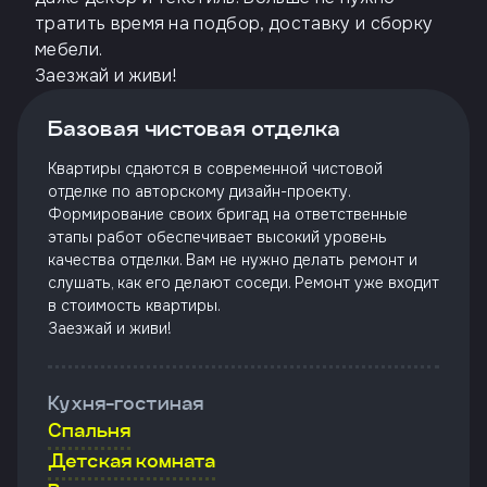
Откликнуться
тратить время на подбор, доставку и сборку
мебели.
Заезжай и живи!
Имя
Базовая чистовая отделка
Квартиры сдаются в современной чистовой
отделке по авторскому дизайн-проекту.
Телефон
Формирование своих бригад на ответственные
этапы работ обеспечивает высокий уровень
качества отделки. Вам не нужно делать ремонт и
слушать, как его делают соседи. Ремонт уже входит
в стоимость квартиры.
Добавьте файл резюме
Заезжай и живи!
Я
согласен
Кухня-гостиная
на
Спальня
обработку
персональных
Детская комната
данных