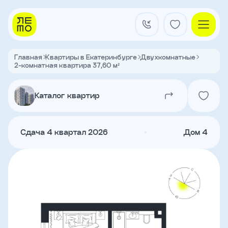
Заказать
звонок
Главная
Квартиры в Екатеринбурге
Двухкомнатные
2-комнатная квартира 37,60 м²
Квартал на Титова
Имя
Каталог квартир
Квартиры
Телефон
Сдача 4 квартал 2026
Дом 4
Я
согласен
Кладовые
на
обработку
персональных
данных
и
с
О застройщике
условиями
Акции и новости
политики
Агентам
конфиденциальности