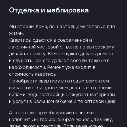
Отделка и меблировка
Телефон
Мы строим дома, по-настоящему готовые для
жизни.
Введите название агенства
Квартиры сдаются в современной и
лаконичной чистовой отделке по авторскому
Я
дизайн-проекту. Вам не нужно делать ремонт
согласен
и слушать, как его делают соседи тоже нет
на
необходимости. Ремонт уже входит в
обработку
персональных
стоимость квартиры.
данных
Приобрести квартиру с готовым ремонтом
и
с
финансово выгоднее, чем делать его своими
условиями
силами, ведь застройщик закупает материалы
политики
и услуги в большом объеме и по оптовой цене.
конфиденциальности
А конструктор меблировки позволяет
наполнить интерьер, выбрав мебель, технику,
тправить
даже декор и текстиль. Больше не нужно