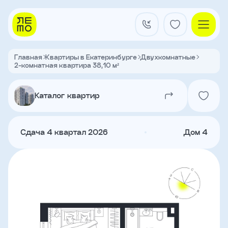
Заказать
звонок
Главная
Квартиры в Екатеринбурге
Двухкомнатные
2-комнатная квартира 38,10 м²
Квартал на Титова
Имя
Каталог квартир
Квартиры
Телефон
Сдача 4 квартал 2026
Дом 4
Я
согласен
Кладовые
на
обработку
персональных
данных
и
с
О застройщике
условиями
Акции и новости
политики
Агентам
конфиденциальности