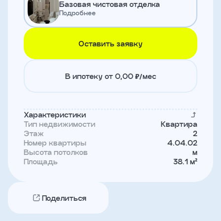
Базовая чистовая отделка
и
Подробнее
с
условиями
политики
конфиденциальности
Оставить заявку
тправить
В ипотеку от 0,00 ₽/мес
Записаться
на
Характеристики
встречу
Тип недвижимости
Квартира
Этаж
2
Номер квартиры
4.04.02
Высота потолков
м
Площадь
38.1 м²
Поделиться
Имя