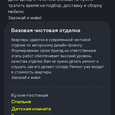
Откликнуться
тратить время на подбор, доставку и сборку
мебели.
Заезжай и живи!
Имя
Базовая чистовая отделка
Квартиры сдаются в современной чистовой
отделке по авторскому дизайн-проекту.
Телефон
Формирование своих бригад на ответственные
этапы работ обеспечивает высокий уровень
качества отделки. Вам не нужно делать ремонт и
слушать, как его делают соседи. Ремонт уже входит
в стоимость квартиры.
Добавьте файл резюме
Заезжай и живи!
Я
согласен
Кухня-гостиная
на
Спальня
обработку
персональных
Детская комната
данных