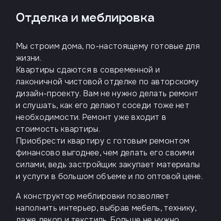
Отделка и меблировка
Телефон
Мы строим дома, по-настоящему готовые для
жизни.
Введите название агенства
Квартиры сдаются в современной и
лаконичной чистовой отделке по авторскому
Я
дизайн-проекту. Вам не нужно делать ремонт
согласен
и слушать, как его делают соседи тоже нет
на
необходимости. Ремонт уже входит в
обработку
персональных
стоимость квартиры.
данных
Приобрести квартиру с готовым ремонтом
и
с
финансово выгоднее, чем делать его своими
условиями
силами, ведь застройщик закупает материалы
политики
и услуги в большом объеме и по оптовой цене.
конфиденциальности
А конструктор меблировки позволяет
наполнить интерьер, выбрав мебель, технику,
тправить
даже декор и текстиль. Больше не нужно