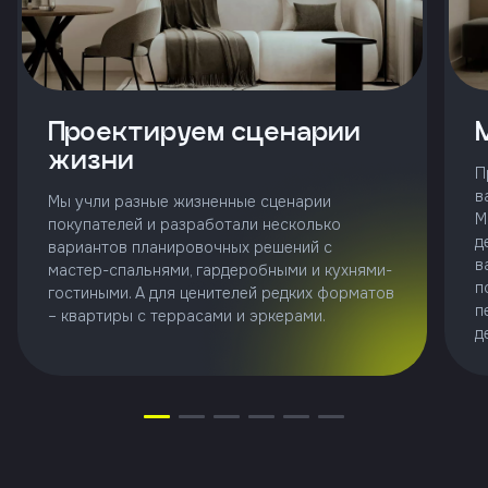
Клиент
ФИО
Проектируем сценарии
жизни
П
Телефон
в
Мы учли разные жизненные сценарии
М
покупателей и разработали несколько
Добавить
д
вариантов планировочных решений с
участника
в
мастер-спальнями, гардеробными и кухнями-
п
гостиными. А для ценителей редких форматов
п
– квартиры с террасами и эркерами.
Агент
д
Фамилия
Имя