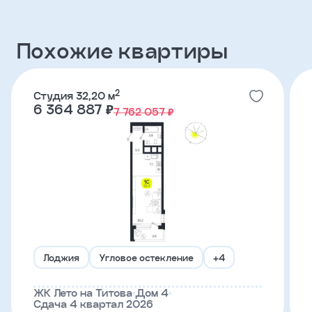
Похожие квартиры
Телефон
Я
2
Студия 32,20 м
согласен
6 364 887 ₽
7 762 057 ₽
на
обработку
персональных
данных
и
с
условиями
политики
конфиденциальности
тправить
Лоджия
Угловое остекление
+4
ЖК Лето на Титова
Дом 4
Сдача 4 квартал 2026