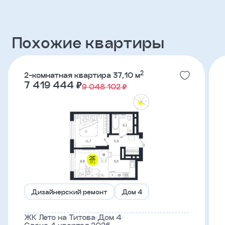
Клиент
Похожие квартиры
ФИО
2
2-комнатная квартира 37,10 м
7 419 444 ₽
9 048 102 ₽
Телефон
Добавить
участника
Агент
Фамилия
Дизайнерский ремонт
Дом 4
Имя
ЖК Лето на Титова
Дом 4