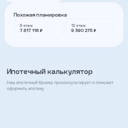
Похожая планировка
Телефон
8 этаж
12 этаж
7 817 116 ₽
9 390 275 ₽
Я
согласен
на
обработку
персональных
данных
и
Ипотечный калькулятор
с
условиями
политики
Наш ипотечный брокер проконсультирует и поможет
конфиденциальности
оформить ипотеку
тправить