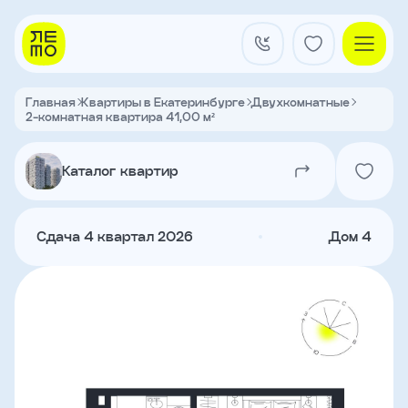
Заказать
звонок
Главная
Квартиры в Екатеринбурге
Двухкомнатные
2-комнатная квартира 41,00 м²
Квартал на Титова
Имя
Каталог квартир
Квартиры
Телефон
Сдача 4 квартал 2026
Дом 4
Я
согласен
Кладовые
на
обработку
персональных
данных
и
с
О застройщике
условиями
Акции и новости
политики
Агентам
конфиденциальности