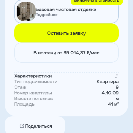
Включена в стоимость
и
Базовая чистовая отделка
с
условиями
Подробнее
политики
конфиденциальности
Оставить заявку
тправить
В ипотеку от 35 014,37 ₽/мес
Записаться
на
встречу
Характеристики
Тип недвижимости
Квартира
Этаж
9
Номер квартиры
4.10.09
Высота потолков
м
Площадь
41 м²
Поделиться
Имя