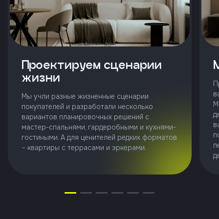
и
с
условиями
политики
конфиденциальности
Проектируем сценарии
тправить
жизни
П
в
Мы учли разные жизненные сценарии
М
покупателей и разработали несколько
д
вариантов планировочных решений с
Позвонить
в
мастер-спальнями, гардеробными и кухнями-
+7 (343)
п
гостиными. А для ценителей редких форматов
253-71-10
п
– квартиры с террасами и эркерами.
д
Заказать
звонок