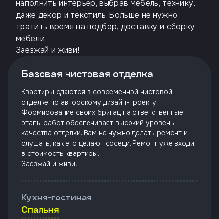
наполнить интерьер, выбрав мебель, технику,
Откликнуться
даже декор и текстиль. Больше не нужно
тратить время на подбор, доставку и сборку
мебели.
Заезжай и живи!
Имя
Базовая чистовая отделка
Квартиры сдаются в современной чистовой
Телефон
отделке по авторскому дизайн-проекту.
Формирование своих бригад на ответственные
этапы работ обеспечивает высокий уровень
качества отделки. Вам не нужно делать ремонт и
Добавьте файл резюме
слушать, как его делают соседи. Ремонт уже входит
в стоимость квартиры.
Заезжай и живи!
Я
согласен
на
обработку
Кухня-гостиная
персональных
Спальня
данных