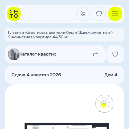
Заказать
звонок
Главная
Квартиры в Екатеринбурге
Двухкомнатные
2-комнатная квартира 44,30 м²
Квартал на Титова
Имя
Каталог квартир
Квартиры
Телефон
Сдача 4 квартал 2026
Дом 4
Я
согласен
Кладовые
на
обработку
персональных
данных
и
с
О застройщике
условиями
Акции и новости
политики
Агентам
конфиденциальности