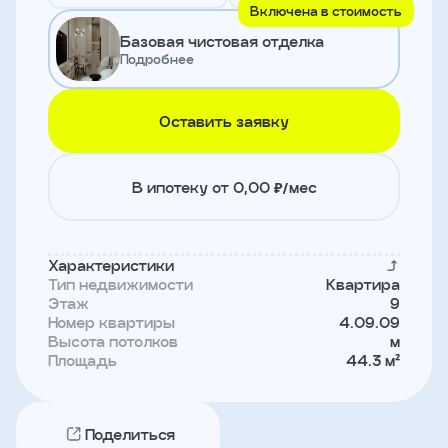
Включена в стоимость
и
с
Базовая чистовая отделка
условиями
Подробнее
политики
конфиденциальности
Оставить заявку
тправить
В ипотеку от 0,00 ₽/мес
Записаться
на
встречу
Характеристики
Тип недвижимости
Квартира
Этаж
9
Номер квартиры
4.09.09
Высота потолков
м
Площадь
44.3 м²
Поделиться
Имя