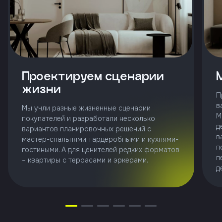
Клиент
ФИО
Проектируем сценарии
Телефон
жизни
П
в
Мы учли разные жизненные сценарии
Добавить
М
покупателей и разработали несколько
участника
д
вариантов планировочных решений с
в
мастер-спальнями, гардеробными и кухнями-
Агент
п
гостиными. А для ценителей редких форматов
п
– квартиры с террасами и эркерами.
д
Фамилия
Имя