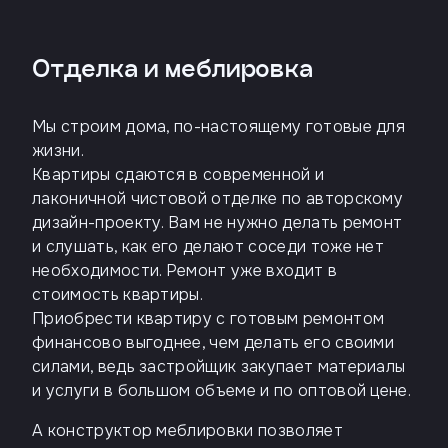
Телефон
Отделка и меблировка
Мы строим дома, по-настоящему готовые для
Введите название агенства
жизни.
Квартиры сдаются в современной и
Я
лаконичной чистовой отделке по авторскому
согласен
дизайн-проекту. Вам не нужно делать ремонт
на
обработку
и слушать, как его делают соседи тоже нет
персональных
необходимости. Ремонт уже входит в
данных
и
стоимость квартиры.
с
Приобрести квартиру с готовым ремонтом
условиями
политики
финансово выгоднее, чем делать его своими
конфиденциальности
силами, ведь застройщик закупает материалы
и услуги в большом объеме и по оптовой цене.
тправить
А конструктор меблировки позволяет